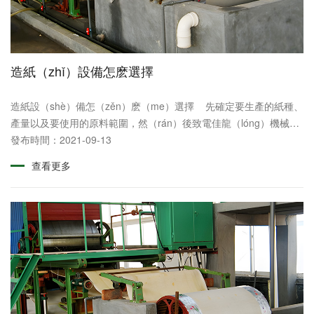
造紙（zhǐ）設備怎麽選擇
造紙設（shè）備怎（zěn）麽（me）選擇 先確定要生產的紙種、
產量以及要使用的原料範圍，然（rán）後致電佳龍（lóng）機械業
務人員溝通，業務人員（yuán）會為您推薦合適您的機型設備。
發布時間：2021-09-13
&n......
查看更多