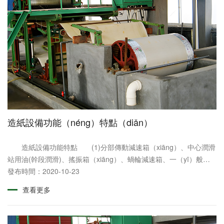
造紙設備功能（néng）特點（diǎn）
造紙設備功能特點 (1)分部傳動減速箱（xiāng）、中心潤滑
站用油(幹段潤滑)、搖振箱（xiāng）、蝸輪減速箱、一（yī）般滑
動軸承： 均用液壓油或全損耗係統油潤滑用L-HL46或L-......
發布時間：2020-10-23
查看更多