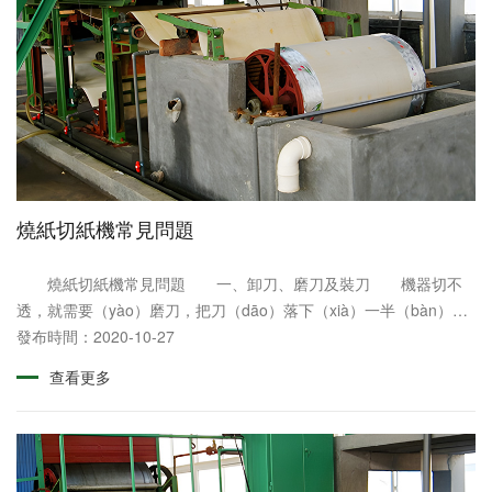
燒紙切紙機常見問題
燒紙切紙機常見問題 一、卸刀、磨刀及裝刀 機器切不
透，就需要（yào）磨刀，把刀（dāo）落下（xià）一半（bàn），
關機把裝刀螺（luó）絲全部鬆開，拿出卸刀（dāo）手柄裝上去，
發布時間：2020-10-27
再把所有螺絲都拆掉，把刀拿下......
查看更多