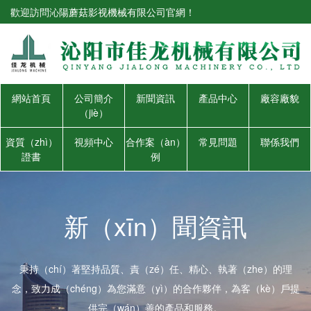
歡迎訪問沁陽蘑菇影视機械有限公司官網！
網站首頁
公司簡介
新聞資訊
產品中心
廠容廠貌
（jiè）
資質（zhì）
視頻中心
合作案（àn）
常見問題
聯係我們
證書
例
新（xīn）聞資訊
秉持（chí）著堅持品質、責（zé）任、精心、執著（zhe）的理
念，致力成（chéng）為您滿意（yì）的合作夥伴，為客（kè）戶提
供完（wán）善的產品和服務。