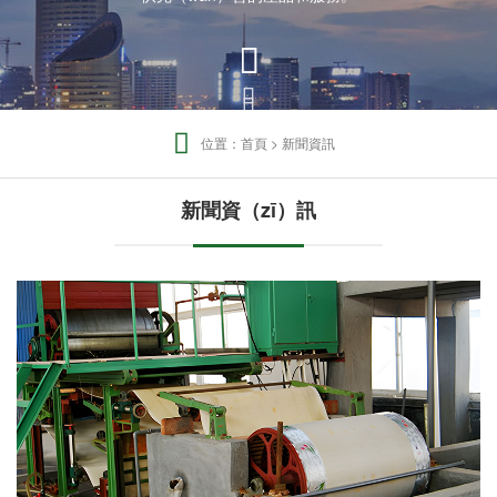




位置：
首頁
>
新聞資訊
新聞資（zī）訊