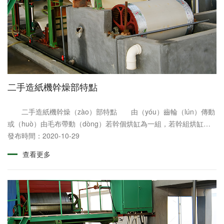
二手造紙機幹燥部特點
二手造紙機幹燥（zào）部特點 由（yóu）齒輪（lún）傳動
或（huò）由毛布帶動（dòng）若幹個烘缸為一組，若幹組烘缸
（gāng）構成幹燥部。各組烘缸的線速度可以分別調整，保持各組
發布時間：2020-10-29
烘缸之間微量速差以補償紙頁在幹（gàn）燥......
查看更多