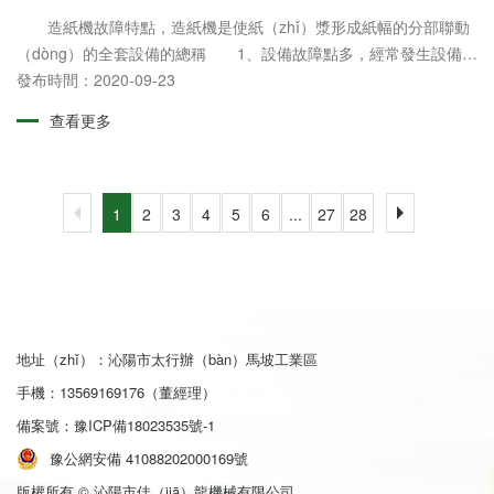
造紙機故障特點，造紙機是使紙（zhǐ）漿形成紙幅的分部聯動
（dòng）的全套設備的總稱 1、設備故障點多，經常發生設備
（bèi）故障停機; 2、某些零部件使用壽命短，更換備件的頻率
發布時間：2020-09-23
較高......
查看更多
1
2
3
4
5
6
...
27
28
地址（zhǐ）：沁陽市太行辦（bàn）馬坡工業區
手機：13569169176（董經理）
備案號：
豫ICP備18023535號-1
豫公網安備 41088202000169號
版權所有 © 沁陽市佳（jiā）龍機械有限公司