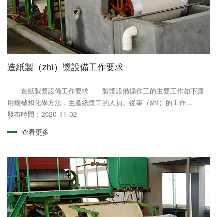
造紙製（zhì）漿設備工作要求
造紙製漿設備工作要求 製漿設備操作工的主要工作如下運
用機械和化學方法，生產紙漿等的人員。從事（shì）的工作
（zuò）主要包括：(1)操作磨木機（jī），將木段加壓磨成
發布時間：2020-11-02
（chéng）紙漿;使用化學......
查看更多