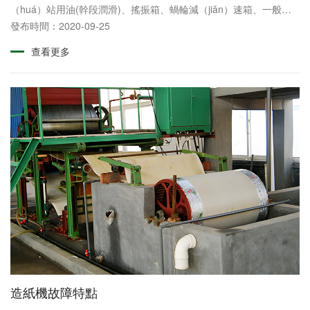
（huá）站用油(幹段潤滑)、搖振箱、蝸輪減（jiǎn）速箱、一般滑
動軸承： 均用液壓油或全損耗係統油潤滑用L-HL46或L-AN......
發布時間：2020-09-25
查看更多
造紙機故障特點