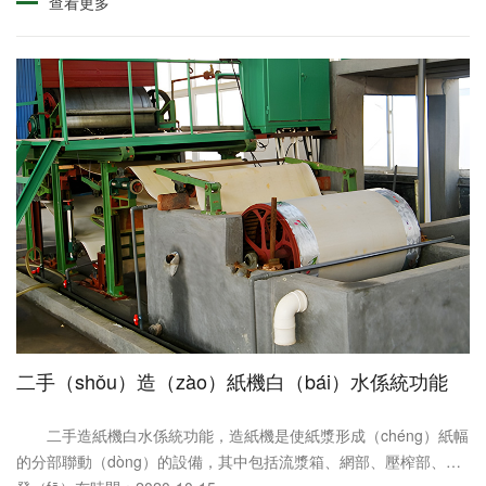
查看更多
二手（shǒu）造（zào）紙機白（bái）水係統功能
二手造紙機白水係統功能，造紙機是使紙漿形成（chéng）紙幅
的分部聯動（dòng）的設備，其中包括流漿箱、網部、壓榨部、烘