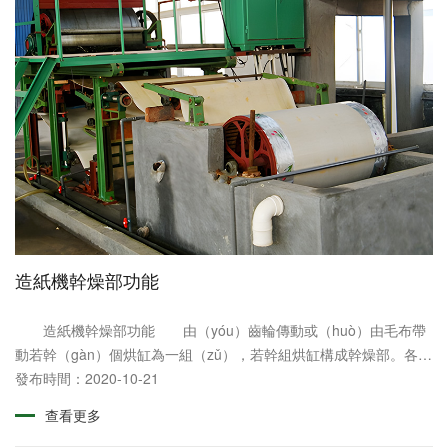
造紙機幹燥部功能
造紙機幹燥部功能 由（yóu）齒輪傳動或（huò）由毛布帶
動若幹（gàn）個烘缸為一組（zǔ），若幹組烘缸構成幹燥部。各組
烘缸的線（xiàn）速（sù）度可以分別調整，保持各組烘缸之間微
發布時間：2020-10-21
量速差以補償紙頁在幹燥過程（chéng）......
查看更多