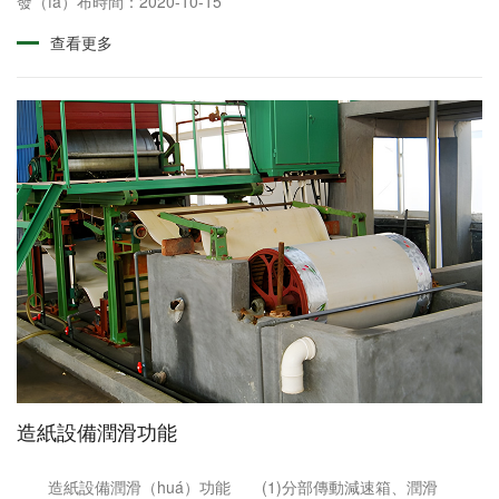
幹部、壓光機、卷紙機以及（jí）傳動部等主機和汽、水、真空
發（fā）布時間：2020-10-15
（kōng）、潤（rùn）滑、熱......
查看更多
造紙設備潤滑功能
造紙設備潤滑（huá）功能 (1)分部傳動減速箱、潤滑