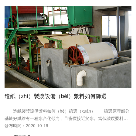
造紙（zhǐ）製漿設備（bèi）漿料如何篩選
造紙製漿設備漿料如何（hé）篩選（xuǎn） 篩選原理部分
基於好纖維有一種水合化傾向，且密度接近於水。當低濃度漿料在
離心（xīn）篩中（zhōng）旋轉時，纖維本身隨流動方向而排列，
發布時間：2020-10-19
穿過篩板上的圓孔......