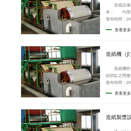
造紙設備功能
承： 均用液壓
發布時間：202
查看更多
造紙機（j
造紙機幹燥部
組烘缸之間微量
發布時間：202
查看更多
造紙製漿