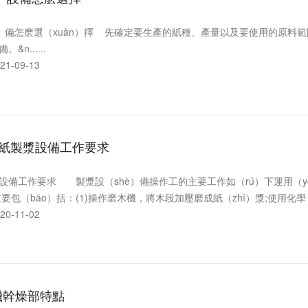
è）備怎麽選（xuǎn）擇 先確定要生產的紙種、產量以及要使用的原
&n......
1-09-13
）紙製漿設備工作要求
工作要求 製漿設（shè）備操作工的主要工作如（rú）下運用（y
主要包（bāo）括：(1)操作磨木機，將木段加壓磨成紙（zhǐ）漿;使用化學（xué
0-11-02
機幹燥部特點