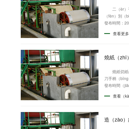
二（èr）手
（fèn）別（
發布時間：202
查看更多
燒紙（zh
燒紙切紙機常
刀手柄（bǐn
發布時間（jiān
查看（k
造（zào