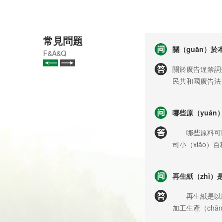
常見問題
關（guān）於
F&A&Q
關於廣告違禁詞
民共和國廣告法（
（jié）力規避
主頁、圖片、標
哪些原（yuán
我公司主觀意願
發現“違禁詞”
哪些原料可以用
各位（wèi）客
司小（xiǎo
（xiē）?造紙
麥草、稻草（c
再生紙（zhǐ）
等，還有廢（f
紙等（děng）
再生紙是以廢
泛。 造（zà
加工生產（chǎn）出來的紙張。
機械有限（xi
回（huí）收的