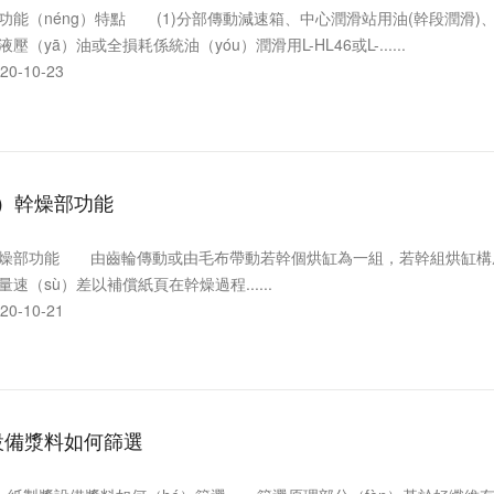
（néng）特點 (1)分部傳動減速箱、中心潤滑站用油(幹段潤滑)、搖
（yā）油或全損耗係統油（yóu）潤滑用L-HL46或L-......
0-10-23
ī）幹燥部功能
功能 由齒輪傳動或由毛布帶動若幹個烘缸為一組，若幹組烘缸構成幹
速（sù）差以補償紙頁在幹燥過程......
0-10-21
設備漿料如何篩選