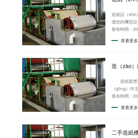
造紙設（sh
適您的機型設備。
發布時間：202
查看更多
造（zào
造紙製漿設備
（gōng）作
發布時間：202
查看更多
二手造紙