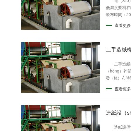
造（zào）
低濃度漿料在離
發布時間：202
查看更多
二手造紙
二手造紙機白
（hōng）幹
發（fā）布時間
查看更多
造紙設（s
造紙設備潤滑