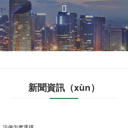



新聞資訊（xùn）
ǐ）設備怎麽選擇