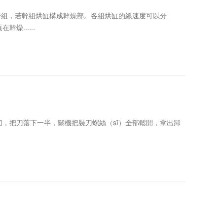
一組，若幹組烘缸構成幹燥部。各組烘缸的線速度可以分
燥......
把刀落下一半，關機把裝刀螺絲（sī）全部鬆開，拿出卸