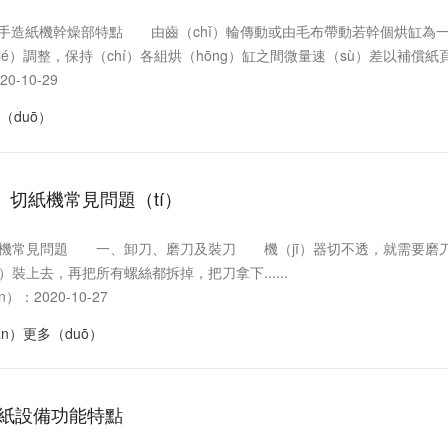
造紙機幹燥部特點 由齒（chǐ）輪傳動或由毛布帶動若幹個烘缸為
bié）調整，保持（chí）各組烘（hōng）缸之間微量速（sù）差以補償紙頁在幹
0-10-29
（duō）
ǐ）切紙機常見問題（tí）
見問題 一、卸刀、磨刀及裝刀 機（jī）器切不透，就需要磨刀，
g）裝上去，再把所有螺絲都拆掉，把刀拿下......
）：2020-10-27
àn）更多（duō）
）紙設備功能特點