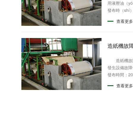
用液壓油（yóu
發布時（shí）間
查看更多
造紙機故
造紙機故障特
發生設備故障停
發布時間：202
查看更多