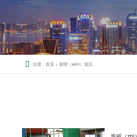

位置：
首頁
>
新聞（wén）資訊
造紙（zh