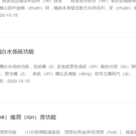
紙製漿設備漿料如何（hé）篩選 篩選原理部分（fèn）基於好纖維有一
心篩中旋轉（zhuǎn）時，纖維本身隨流動方向而排列，穿（chuān）過（g
0-10-19
機白水係統功能
水係統功能，造紙機（jī）是使紙漿形成紙（zhǐ）幅的分部（bù）聯
部、壓光機（jī）、卷紙（zhǐ）機以及傳動（dòng）部等主機和汽（qì）、水
：2020-10-15
hè）備潤（rùn）滑功能
功能 (1)分部傳動減速箱、潤滑站用油(幹段潤滑（huá）)、搖振箱