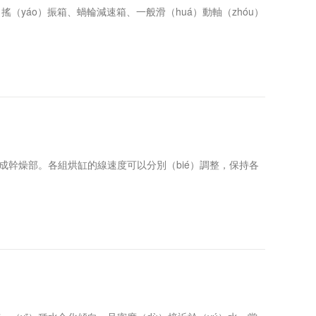
（yáo）振箱、蝸輪減速箱、一般滑（huá）動軸（zhóu）
燥部。各組烘缸的線速度可以分別（bié）調整，保持各