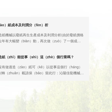
ào）紙成本及利潤分（fèn）析
造紙機械以廢紙再生生產成本及利潤分析(由於廢紙價格
年有大幅變（biàn）動，再次做（zuò）了一個成本
析，如下) 要了解紙的成本及利潤,首先我們需要了
個知識（shí）或參數： 1.每生產一噸成品衛生紙需
紙（zhǐ）能從事（shì）這（zhè）個行業嗎？
15-1.2噸的廢紙。 2.廢紙(原料)我們以廢報紙為例，
hǐ）我們目前市場價1100-1600元，這裏我（wǒ）們
做過造（zào）紙可（kě）以從事這個行（háng）
元計算(有些地方的（de）廢紙價格沒有這麽高) 3.以
轉（zhuǎn）載請保（bǎo）留此行：沁陽佳龍機械
o）紙為例生（shēng）產衛生紙，每（měi）噸成品紙
xinzichan.com) 答（dá）案是肯定的。沁陽蘑菇影视
o）各種化工助劑(脫墨劑、漂白劑（jì）等)約合300
（gōng）司除了可（kě）以（yǐ）提供全套（tào）
料（liào）是白（bái）紙邊，則不需要（yào）這麽
還可以提供整套設備的廠（chǎng）房設計（jì）、設
劑。 4.如果（guǒ）以787型衛生（shēng）紙機
調試、以及生（shēng）產技術培訓、設備維護（hù）
班，每班按4個工（gōng）人，每個人（rén）工按50
培訓等，免除您的一切後顧（gù）之憂。我們保證每一
uàn）。 5.燃料（liào）我們以煤（méi）為例，使
è）備都可以（yǐ）合格出紙，並提供（gòng）相