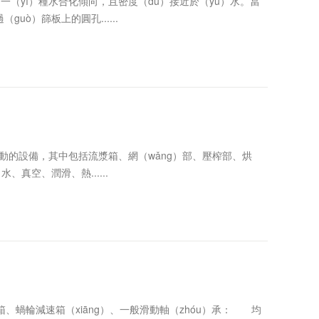
（yī）種水合化傾向，且密度（dù）接近於（yú）水。當
uò）篩板上的圓孔......
動的設備，其中包括流漿箱、網（wǎng）部、壓榨部、烘
、真空、潤滑、熱......
、蝸輪減速箱（xiāng）、一般滑動軸（zhóu）承： 均