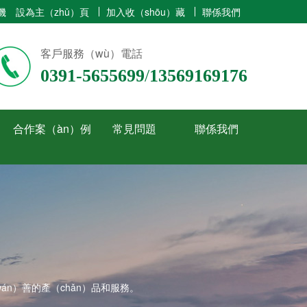
機
設為主（zhǔ）頁
加入收（shōu）藏
聯係我們
客戶服務（wù）電話
0391-5655699
/
13569169176
合作案（àn）例
常見問題
聯係我們
n）善的產（chǎn）品和服務。