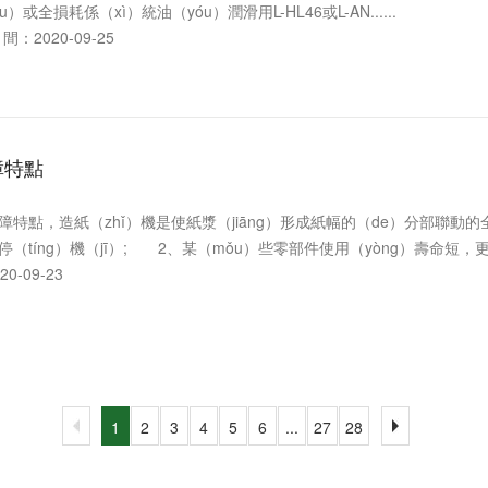
）或全損耗係（xì）統油（yóu）潤滑用L-HL46或L-AN......
：2020-09-25
障特點
點，造紙（zhǐ）機是使紙漿（jiāng）形成紙幅的（de）分部聯動的
（tíng）機（jī）; 2、某（mǒu）些零部件使用（yòng）壽命短，更（g
0-09-23
1
2
3
4
5
6
...
27
28