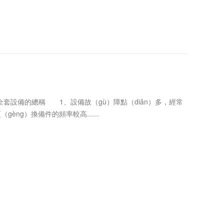
全套設備的總稱 1、設備故（gù）障點（diǎn）多，經常
èng）換備件的頻率較高......