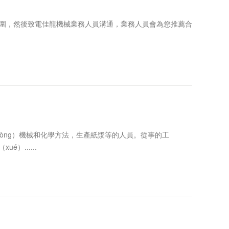
料範圍，然後致電佳龍機械業務人員溝通，業務人員會為您推薦合
òng）機械和化學方法，生產紙漿等的人員。從事的工
）......