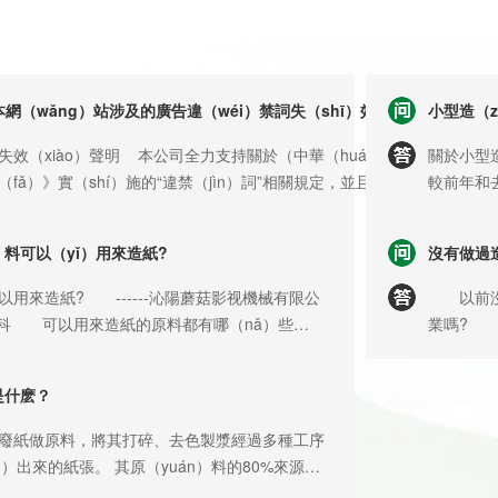
本網（wǎng）站涉及的廣告違（wéi）禁詞失（shī）效聲明
小型造（z
失效（xiào）聲明 本公司全力支持關於（中華（huá）人
關於小型
fǎ）》實（shí）施的“違禁（jìn）詞”相關規定，並且竭
較前年和去
使用相關“違禁詞”。凡本公（gōng）司網站及店鋪詳細頁麵、
及利潤分
題、內容等頁麵（miàn）涉及含有“廣告違禁詞”的，一律非
解以下幾
）料可以（yǐ）用來造紙?
沒有做過造
並即刻失效。不可用於客戶作為下單購物的參考依據。如您
要消耗1.
請告知客服或公司聯係人，我們會快速去改正。感（gǎn）謝
每噸紙（z
來造紙? ------沁陽蘑菇影视機械有限公
以前沒有
（kè）戶及朋友對沁陽蘑菇影视機（jī）械的信任和支持。
取1400
）百科 可以用來造紙的原料都有哪（nǎ）些
業嗎? (
廢報（bà
原（yuán）料（liào）其實有很多,常見的如木材、
www.he
需要（yà
ǎo）、蘆葦、棉花、破布、麻、龍須草、竹子等
機械有限公
是什麽？
元。如果原
èi）物再生，如廢紙箱、廢書本（běn）紙、廢報
造紙設備，
多的化工助
等。簡單的說就是造紙原（yuán）料非常廣
備安裝及
紙做原料，將其打碎、去色製漿經過多種工序
為例，分兩
o）紙設備有哪些分類? 沁陽市（shì）佳龍
保養知識
 其原（yuán）料的80%來源於
元計算（s
àn）公司造紙機分類可以以下幾種方法來分
台設（sh
廢紙（zhǐ），因而被（bèi）譽為低能耗、輕汙染