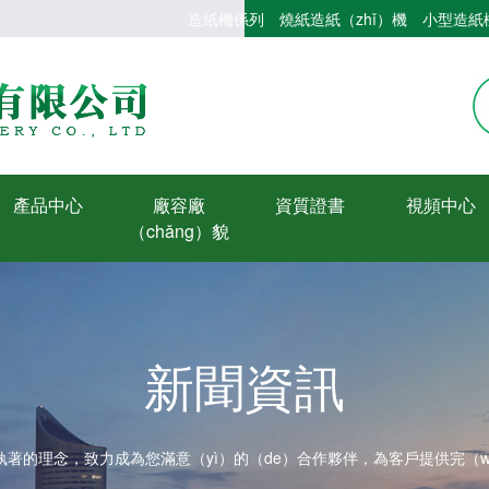
造紙機係列
燒紙造紙（zhǐ）機
小型造紙
產品中心
廠容廠
資質證書
視頻中心
（chǎng）貌
新聞資訊
著的理念，致力成為您滿意（yì）的（de）合作夥伴，為客戶提供完（wá